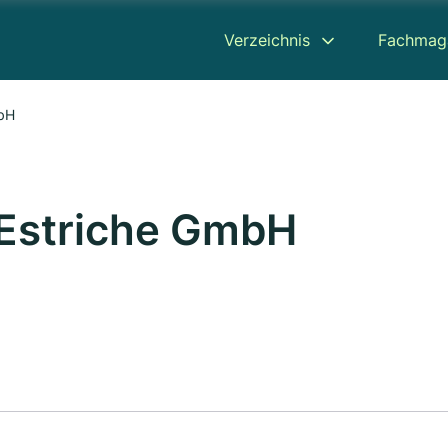
Verzeichnis
Fachmag
mbH
Estriche GmbH