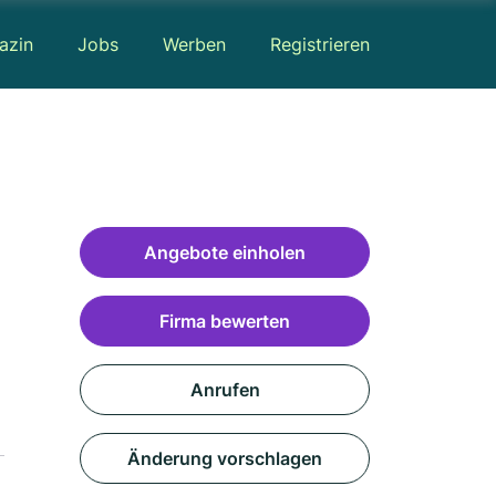
azin
Jobs
Werben
Registrieren
Angebote einholen
Firma bewerten
Anrufen
Änderung vorschlagen