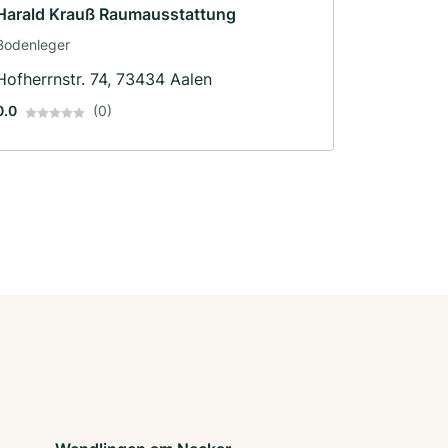
Harald Krauß Raumausstattung
Bodenleger
Hofherrnstr. 74, 73434 Aalen
0.0
(0)