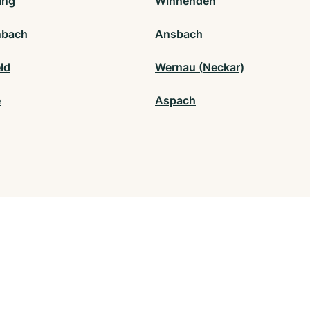
ang
Winnenden
nbach
Ansbach
ld
Wernau (Neckar)
e
Aspach