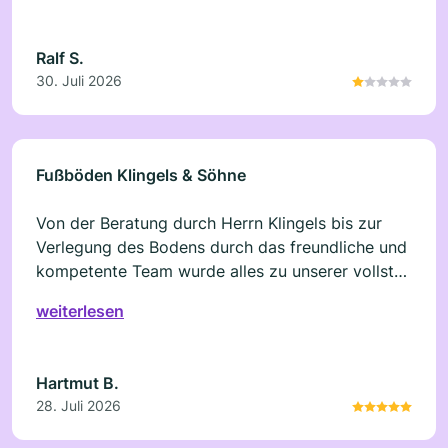
Ralf S.
30. Juli 2026
Fußböden Klingels & Söhne
Von der Beratung durch Herrn Klingels bis zur
Verlegung des Bodens durch das freundliche und
kompetente Team wurde alles zu unserer vollsten
Zufriedenheit abgewickelt. Auch der Service im
weiterlesen
Nachgang durch Herrn Pascal Klingels ist mehr
als empfehlenswert. Wir waren rundum zufrieden
und können die Fa. Klingels ohne
Hartmut B.
Einschränkungen weiter empfehlen.
28. Juli 2026