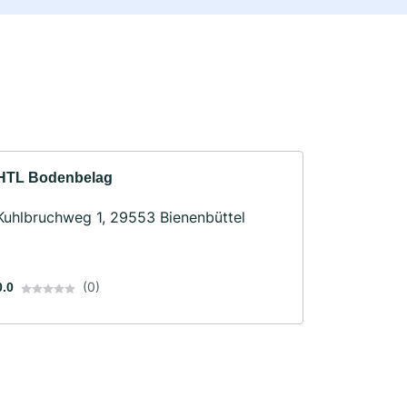
HTL Bodenbelag
Kuhlbruchweg 1, 29553 Bienenbüttel
(0)
0.0