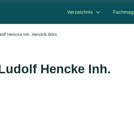
Verzeichnis
Fachmag
olf Hencke Inh. Hendrik Börs
Ludolf Hencke Inh.