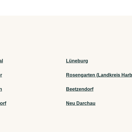
al
Lüneburg
r
Rosengarten (Landkreis Harb
n
Beetzendorf
orf
Neu Darchau