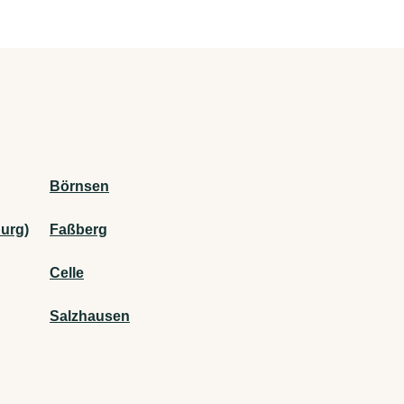
Börnsen
urg)
Faßberg
Celle
Salzhausen