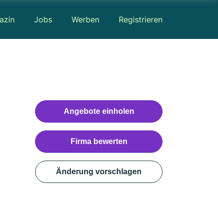
azin
Jobs
Werben
Registrieren
Angebote einholen
Firma bewerten
Änderung vorschlagen