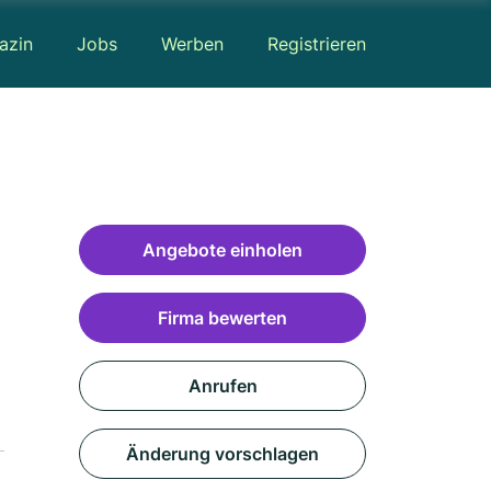
azin
Jobs
Werben
Registrieren
Angebote einholen
Firma bewerten
Anrufen
Änderung vorschlagen