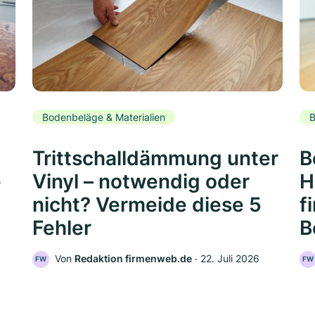
Bodenbeläge & Materialien
B
Trittschalldämmung unter
B
e
Vinyl – notwendig oder
H
nicht? Vermeide diese 5
f
Fehler
B
Von
Redaktion firmenweb.de
‧
22. Juli 2026
FW
FW