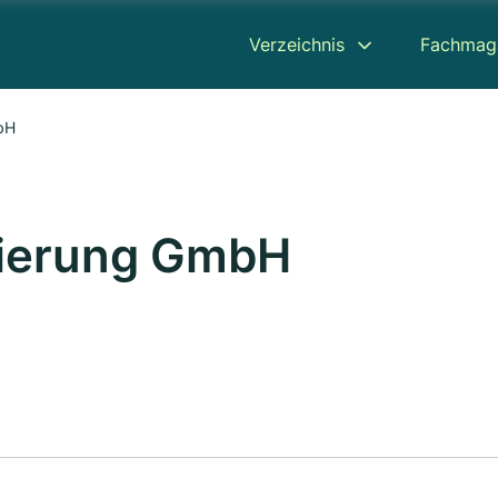
Verzeichnis
Fachmag
bH
ierung GmbH