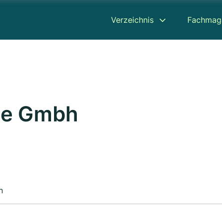
Verzeichnis
Fachmag
ate Gmbh
n