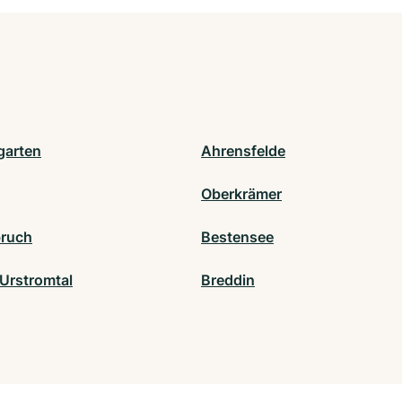
garten
Ahrensfelde
Oberkrämer
ruch
Bestensee
Urstromtal
Breddin