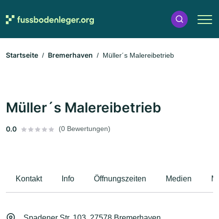
Startseite
Bremerhaven
Müller´s Malereibetrieb
Müller´s Malereibetrieb
0.0
(0 Bewertungen)
Kontakt
Info
Öffnungszeiten
Medien
M
Spadener Str. 103, 27578 Bremerhaven