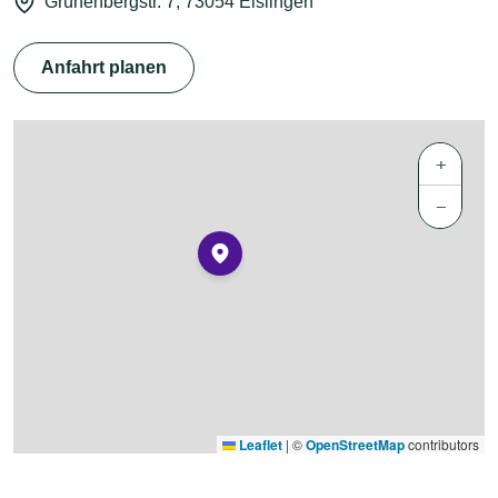
Grünenbergstr. 7, 73054 Eislingen
Anfahrt planen
+
−
Leaflet
|
©
OpenStreetMap
contributors