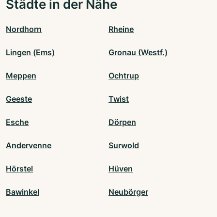
Städte in der Nähe
Nordhorn
Rheine
Lingen (Ems)
Gronau (Westf.)
Meppen
Ochtrup
Geeste
Twist
Esche
Dörpen
Andervenne
Surwold
Hörstel
Hüven
Bawinkel
Neubörger