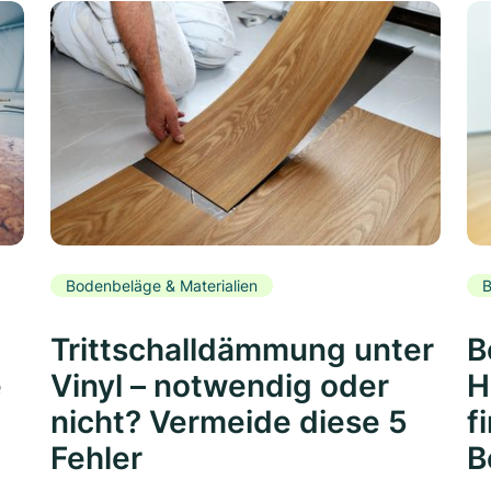
Bodenbeläge & Materialien
B
Trittschalldämmung unter
B
e
Vinyl – notwendig oder
H
nicht? Vermeide diese 5
f
Fehler
B