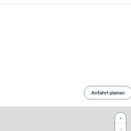
Anfahrt planen
+
−