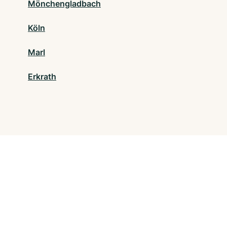
Mönchengladbach
Köln
Marl
Erkrath