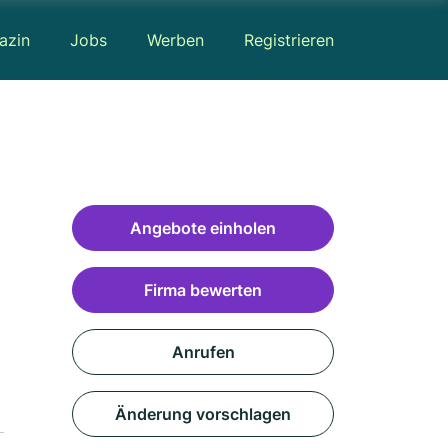
azin
Jobs
Werben
Registrieren
Angebote einholen
Firma bewerten
Anrufen
Änderung vorschlagen