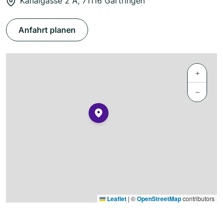
Kanalgasse 2 A, 71116 Gärtringen
Anfahrt planen
+
−
Leaflet
|
©
OpenStreetMap
contributors