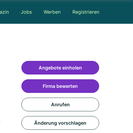
azin
Jobs
Werben
Registrieren
Angebote einholen
Firma bewerten
Anrufen
Änderung vorschlagen