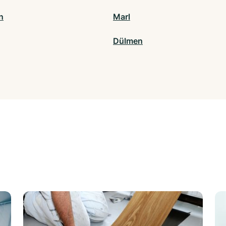
n
Marl
Dülmen