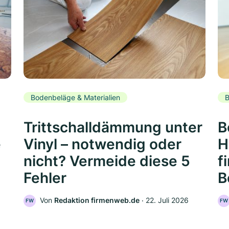
Bodenbeläge & Materialien
B
Trittschalldämmung unter
B
e
Vinyl – notwendig oder
H
nicht? Vermeide diese 5
f
Fehler
B
Von
Redaktion firmenweb.de
‧
22. Juli 2026
FW
FW