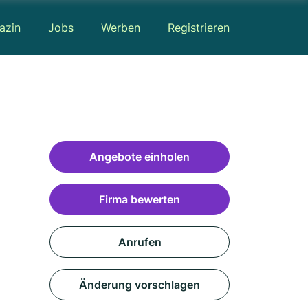
azin
Jobs
Werben
Registrieren
Angebote einholen
Firma bewerten
Anrufen
Änderung vorschlagen