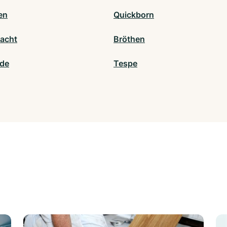
en
Quickborn
acht
Bröthen
lde
Tespe