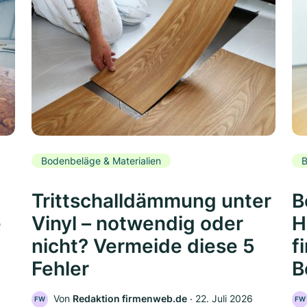
Bodenbeläge & Materialien
B
Trittschalldämmung unter
B
e
Vinyl – notwendig oder
H
nicht? Vermeide diese 5
f
Fehler
B
Von
Redaktion firmenweb.de
‧
22. Juli 2026
FW
FW