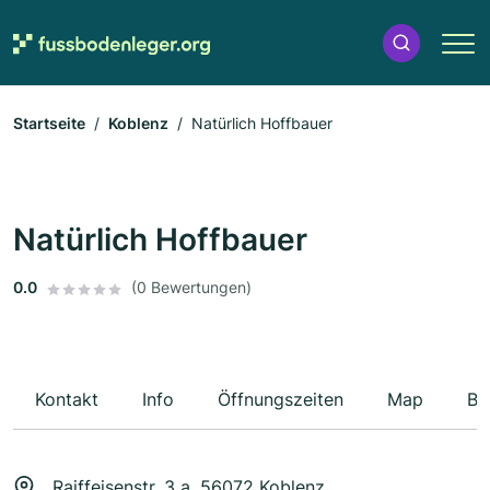
Startseite
Koblenz
Natürlich Hoffbauer
Natürlich Hoffbauer
0.0
(0 Bewertungen)
Kontakt
Info
Öffnungszeiten
Map
Be
Raiffeisenstr. 3 a, 56072 Koblenz