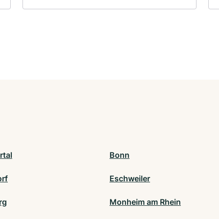
tal
Bonn
orf
Eschweiler
rg
Monheim am Rhein