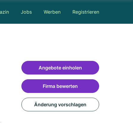
azin
Jobs
Werben
Registrieren
Angebote einholen
Firma bewerten
Änderung vorschlagen