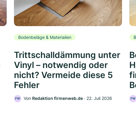
Bodenbeläge & Materialien
B
Trittschalldämmung unter
B
e
Vinyl – notwendig oder
H
nicht? Vermeide diese 5
f
Fehler
B
Von
Redaktion firmenweb.de
‧
22. Juli 2026
FW
FW