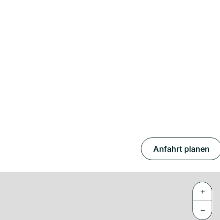
Anfahrt planen
+
−