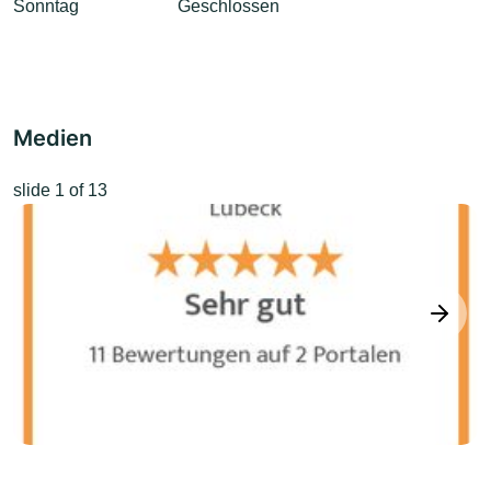
Sonntag
Geschlossen
Medien
slide
1
of 13
next