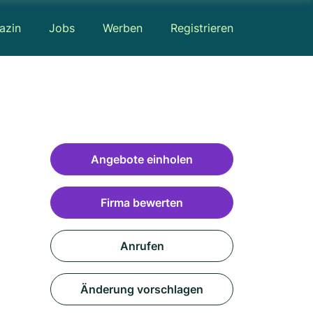
azin
Jobs
Werben
Registrieren
Angebote einholen
Firma bewerten
Anrufen
Änderung vorschlagen