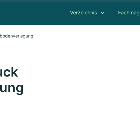
Verzeichnis
Fachmag
ßbodenverlegung
uck
gung