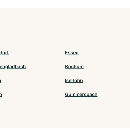
dorf
Essen
engladbach
Bochum
n
Iserlohn
n
Gummersbach