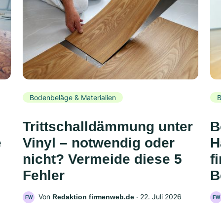
Bodenbeläge & Materialien
B
Trittschalldämmung unter
B
e
Vinyl – notwendig oder
H
nicht? Vermeide diese 5
f
Fehler
B
Von
‧
22. Juli 2026
Redaktion firmenweb.de
FW
FW