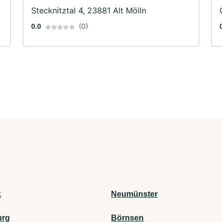
Stecknitztal 4, 23881 Alt Mölln
(0)
0.0
k
Neumünster
urg
Börnsen