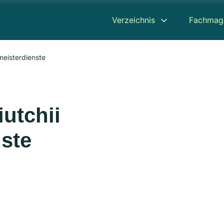
Verzeichnis
Fachmag
meisterdienste
utchii
ste