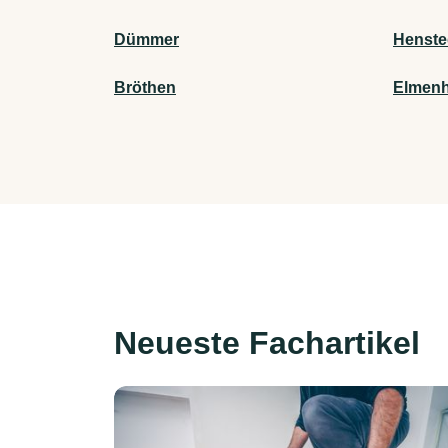
Dümmer
Henste
Bröthen
Elmenh
Neueste Fachartikel