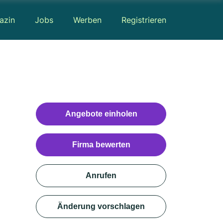
azin
Jobs
Werben
Registrieren
Angebote einholen
Firma bewerten
Anrufen
Änderung vorschlagen