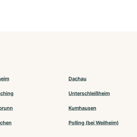
heim
Dachau
ching
Unterschleißheim
brunn
Kumhausen
rchen
Polling (bei Weilheim)