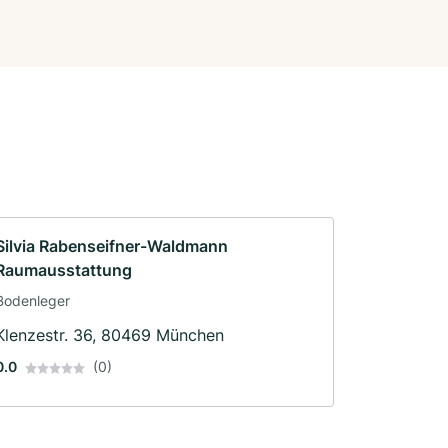
Silvia Rabenseifner-Waldmann
Raumausstattung
Bodenleger
Klenzestr. 36, 80469 München
0.0
(0)