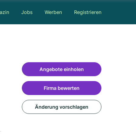
azin
Jobs
Werben
Registrieren
Angebote einholen
Firma bewerten
Änderung vorschlagen