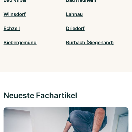
Bad Vilbel
Bad Nauheim
Wilnsdorf
Lahnau
Echzell
Driedorf
Biebergemünd
Burbach (Siegerland)
Neueste Fachartikel