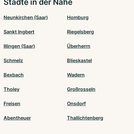
Städte in der Nähe
Neunkirchen (Saar)
Homburg
Sankt Ingbert
Riegelsberg
Illingen (Saar)
Überherrn
Schmelz
Blieskastel
Bexbach
Wadern
Tholey
Großrosseln
Freisen
Onsdorf
Abentheuer
Thallichtenberg