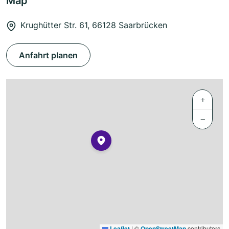
Map
Krughütter Str. 61, 66128 Saarbrücken
Anfahrt planen
+
−
Leaflet
|
©
OpenStreetMap
contributors