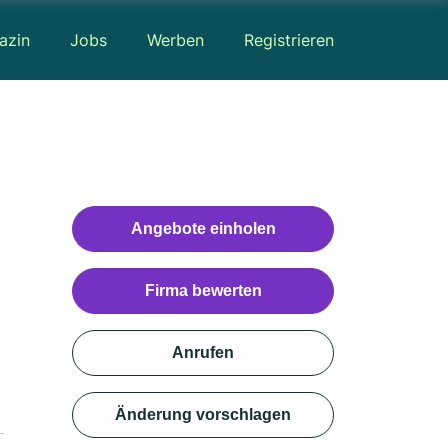
azin
Jobs
Werben
Registrieren
Angebote einholen
Firma bewerten
Anrufen
Änderung vorschlagen