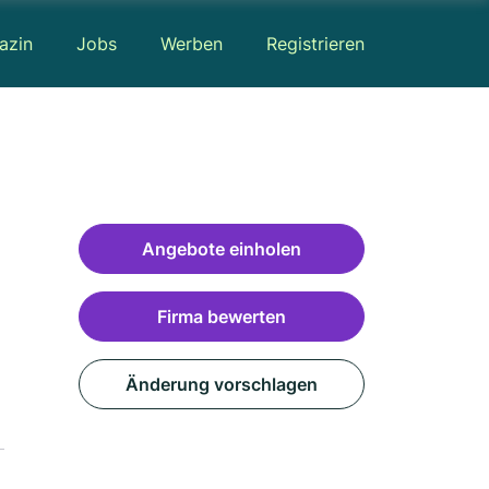
azin
Jobs
Werben
Registrieren
Angebote einholen
Firma bewerten
Änderung vorschlagen