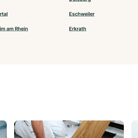
tal
Eschweiler
m am Rhein
Erkrath