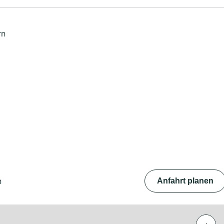
rn
n
Anfahrt planen