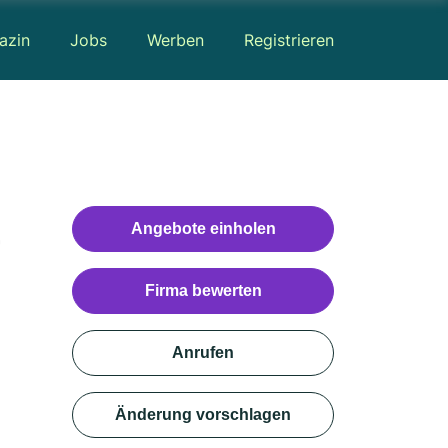
azin
Jobs
Werben
Registrieren
&
Angebote einholen
Firma bewerten
Anrufen
Änderung vorschlagen