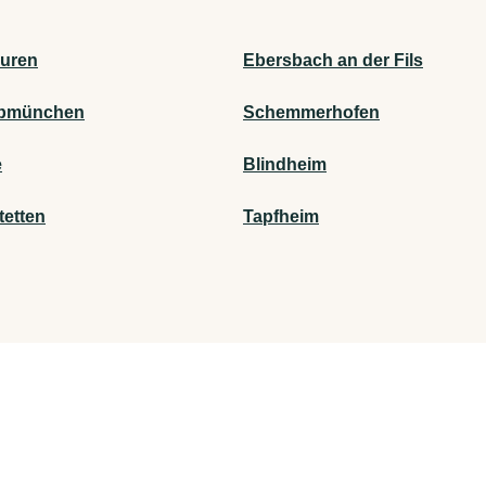
uren
Ebersbach an der Fils
bmünchen
Schemmerhofen
e
Blindheim
tetten
Tapfheim