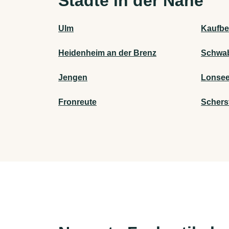
Städte in der Nähe
Ulm
Kaufbe
Heidenheim an der Brenz
Schwa
Jengen
Lonse
Fronreute
Schers