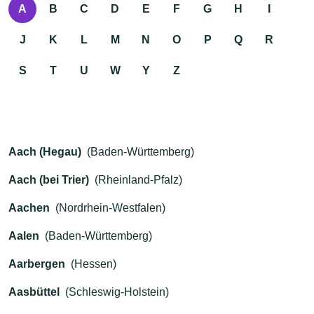
A
B
C
D
E
F
G
H
I
J
K
L
M
N
O
P
Q
R
S
T
U
W
Y
Z
Aach (Hegau)
(Baden-Württemberg)
Aach (bei Trier)
(Rheinland-Pfalz)
Aachen
(Nordrhein-Westfalen)
Aalen
(Baden-Württemberg)
Aarbergen
(Hessen)
Aasbüttel
(Schleswig-Holstein)